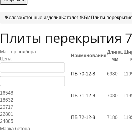
Железобетонные изделия
Каталог ЖБИ
Плиты перекрыти
Плиты перекрытия 7
Мастер подбора
Длина,
Ши
Наименование
Цена
мм
ПБ 70-12-8
6980
119
16548
ПБ 71-12-8
7080
119
18632
20717
22801
ПБ 72-12-8
7180
119
24885
Марка бетона