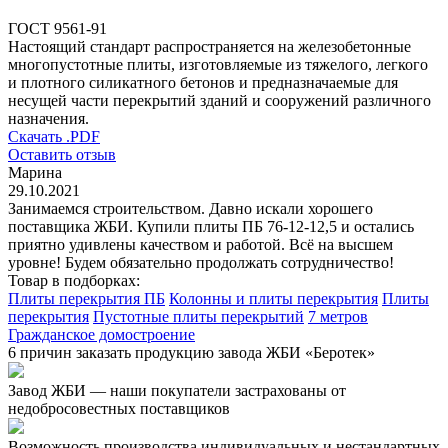
ГОСТ 9561-91
Настоящий стандарт распространяется на железобетонные
многопустотные плиты, изготовляемые из тяжелого, легкого
и плотного силикатного бетонов и предназначаемые для
несущей части перекрытий зданий и сооружений различного
назначения.
Скачать .PDF
Оставить отзыв
Марина
29.10.2021
Занимаемся строительством. Давно искали хорошего
поставщика ЖБИ. Купили плиты ПБ 76-12-12,5 и остались
приятно удивлены качеством и работой. Всё на высшем
уровне! Будем обязательно продолжать сотрудничество!
Товар в подборках:
Плиты перекрытия ПБ
Колонны и плиты перекрытия
Плиты
перекрытия
Пустотные плиты перекрытий
7 метров
Гражданское домостроение
6 причин заказать продукцию завода ЖБИ «Беротек»
Завод ЖБИ — наши покупатели застрахованы от
недобросовестных поставщиков
Возможность производства индивидуальных и нестандартных