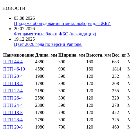
НОВОСТИ
03.08.2026
Продажа оборудования и металлоформ для ЖБИ
20.07.2026
Фундаментные блоки ФБС (некондиция)
19.12.2025
Цвет 2026 года по версии Pantone.
Наименование
Длина, мм
Ширина, мм
Высота, мм
Вес, кг
М
ПТП 44-4
4380
390
160
683
ПТП 46-10
4580
990
160
1814
ПТП 20-4
1980
390
120
232
ПТП 18-4
1780
390
120
208
ПТП 22-4
2180
390
120
255
ПТП 26-4
2580
390
120
320
ПТП 24-4
2380
390
120
278
ПТП 18-8
1780
790
120
422
ПТП 28-4
2780
390
120
325
ПТП 20-8
1980
790
120
469