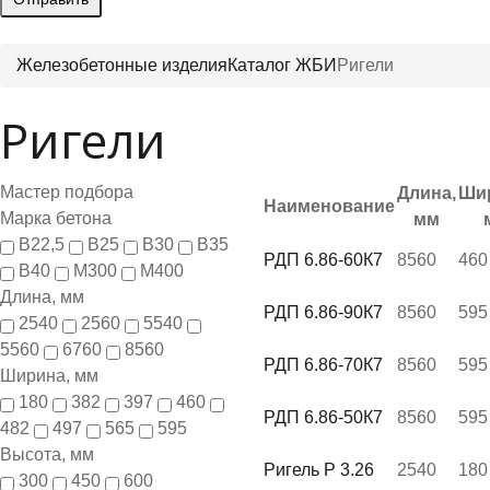
Железобетонные изделия
Каталог ЖБИ
Ригели
Ригели
Мастер подбора
Длина,
Ши
Наименование
Марка бетона
мм
В22,5
В25
В30
В35
РДП 6.86-60К7
8560
460
В40
М300
М400
Длина, мм
РДП 6.86-90К7
8560
595
2540
2560
5540
5560
6760
8560
РДП 6.86-70К7
8560
595
Ширина, мм
180
382
397
460
РДП 6.86-50К7
8560
595
482
497
565
595
Высота, мм
Ригель Р 3.26
2540
180
300
450
600