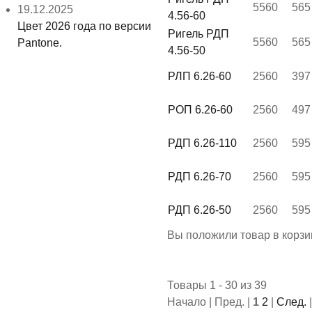
5560
565
19.12.2025
4.56-60
Цвет 2026 года по версии
Ригель РДП
5560
565
Pantone.
4.56-50
РЛП 6.26-60
2560
397
РОП 6.26-60
2560
497
РДП 6.26-110
2560
595
РДП 6.26-70
2560
595
РДП 6.26-50
2560
595
Вы положили
товар
в
корзи
Товары 1 - 30 из 39
Начало | Пред. |
1
2
|
След.