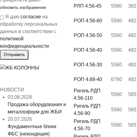
РЛП 4.56-45
5560
382
обновить изображение
Я даю
согласие
на
РОП 4.56-60
5560
482
обработку персональных
данных в соответствии с
РОП 4.56-50
5560
482
политикой
конфиденциальности
РОП 4.56-40
5560
482
РОП 4.56-30
5560
482
РОП 4.68-40
6760
482
НОВОСТИ
Ригель РДП
5560
565
03.08.2026
4.56-110
Продажа оборудования и
Ригель РДП
5560
565
металлоформ для ЖБИ
4.56-90
20.07.2026
Ригель РДП
5560
565
Фундаментные блоки
4.56-70
ФБС (некондиция)
Ригель РДП