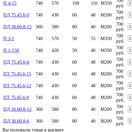
700
П 4-15
740
570
100
110
М350
руб.
700
ПД 75.45.6-9
740
430
60
48
М200
руб.
700
ПД 36.60.8-15
360
580
80
40
М200
руб.
700
П 3-5
740
570
50
55
М350
руб.
700
П 1-15б
740
420
50
40
М350
руб.
700
ПД 75.45.6-6
740
430
60
48
М200
руб.
700
ПТ 75.45.6-15
740
430
60
48
М200
руб.
700
ПТ 75.45.6-12
740
430
60
48
М200
руб.
700
ПТ 75.45.6-9
740
430
60
48
М200
руб.
700
ПД 36.60.8-12
360
580
80
40
М200
руб.
700
ПД 36.60.8-6
360
580
80
40
М200
руб.
Вы положили
товар
в
корзину