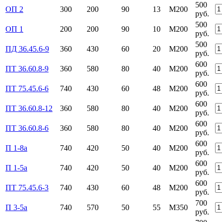
500
ОП 2
300
200
90
13
М200
руб.
500
ОП 1
200
200
90
10
М200
руб.
500
ПД 36.45.6-9
360
430
60
20
М200
руб.
600
ПТ 36.60.8-9
360
580
80
40
М200
руб.
600
ПТ 75.45.6-6
740
430
60
48
М200
руб.
600
ПТ 36.60.8-12
360
580
80
40
М200
руб.
600
ПТ 36.60.8-6
360
580
80
40
М200
руб.
600
П 1-8а
740
420
50
40
М200
руб.
600
П 1-5а
740
420
50
40
М200
руб.
600
ПТ 75.45.6-3
740
430
60
48
М200
руб.
700
П 3-5а
740
570
50
55
М350
руб.