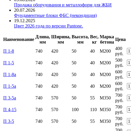
Продажа оборудования и металлоформ для ЖБИ
20.07.2026
Фундаментные блоки ФБС (некондиция)
19.12.2025
Цвет 2026 года по версии Pantone.
Длина,
Ширина,
Высота,
Вес,
Марка
Наименование
Цена
мм
мм
мм
кг
бетона
400
П 1-8
740
420
50
40
М200
руб.
500
П 1-5
740
420
50
40
М200
руб.
600
П 1-8а
740
420
50
40
М200
руб.
600
П 1-5а
740
420
50
40
М200
руб.
700
П 3-5а
740
570
50
55
М350
руб.
700
П 4-15
740
570
100
110
М350
руб.
700
П 3-5
740
570
50
55
М350
руб.
700