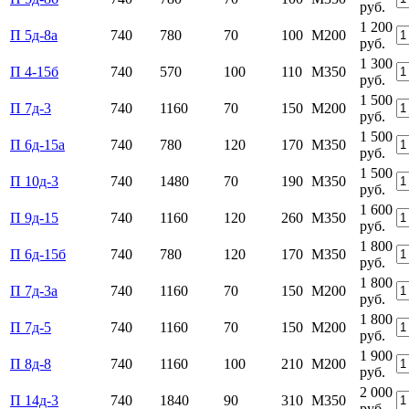
руб.
1 200
П 5д-8а
740
780
70
100
М200
руб.
1 300
П 4-15б
740
570
100
110
М350
руб.
1 500
П 7д-3
740
1160
70
150
М200
руб.
1 500
П 6д-15а
740
780
120
170
М350
руб.
1 500
П 10д-3
740
1480
70
190
М350
руб.
1 600
П 9д-15
740
1160
120
260
М350
руб.
1 800
П 6д-15б
740
780
120
170
М350
руб.
1 800
П 7д-3а
740
1160
70
150
М200
руб.
1 800
П 7д-5
740
1160
70
150
М200
руб.
1 900
П 8д-8
740
1160
100
210
М200
руб.
2 000
П 14д-3
740
1840
90
310
М350
руб.