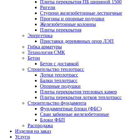
Плиты перекрытия ПБ шириной 1500
Ригели
Ступени железобетонные лестничные
Прогоны и опорные подушки
Железобетонные колонны
Плиты перекрытия
Энергетика
Приставки деревянных опор ЛЭП
Гибка арматуры
Технология СМК
Бетон
Бетон с доставкой
Строительство теплотрасс
Лотки теплотрасс
Балки теплотрасс
Опорные подушки
Плиты перекрытия тепловых камер
Плиты перекрытия лотков теплотрасс
Строительство фундамента
Фундаментные блоки (ФБС)
Сваи забивные железобетонные
Блоки ФБП
Распродажа
Изделия на заказ
Услуги