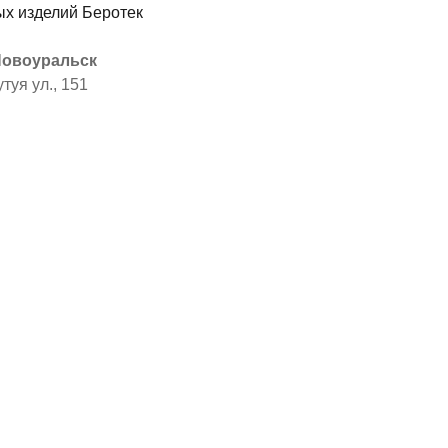
 Новоуральск
туя ул., 151
я
ы