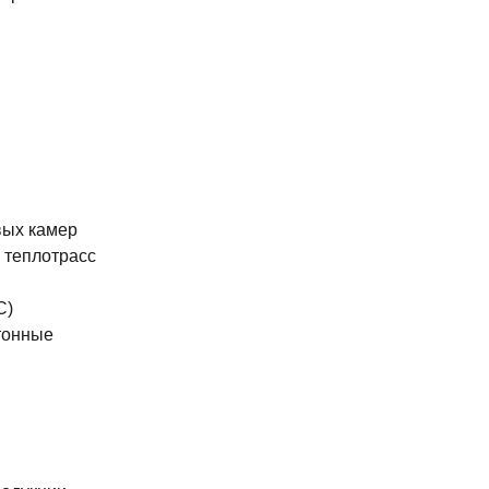
вых камер
 теплотрасс
С)
тонные