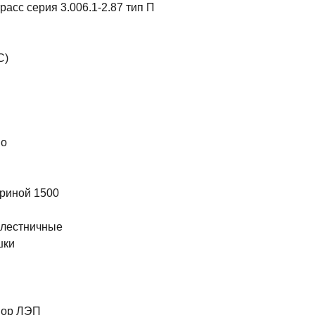
асс серия 3.006.1-2.87 тип П
С)
во
риной 1500
 лестничные
шки
ы
пор ЛЭП