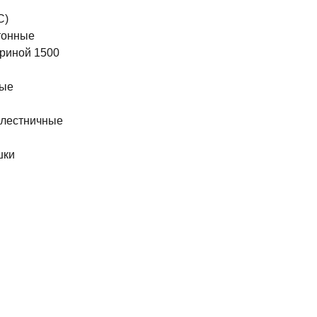
С)
тонные
риной 1500
ные
 лестничные
шки
ы