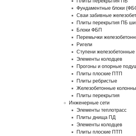
Плиты перекрытия ПБ
Фундаментные блоки (ФБ
Сваи забивные железобе
Плиты перекрытия ПБ ши
Блоки ФБП
Перемычки железобетон
Ригели
Ступени железобетонные
Элементы колодцев
Прогоны и опорные поду
Плиты плоские ПТП
Плиты ребристые
Железобетонные колонн
Плиты перекрытия
Инженерные сети
Элементы теплотрасс
Плиты днища ПД
Элементы колодцев
Плиты плоские ПТП