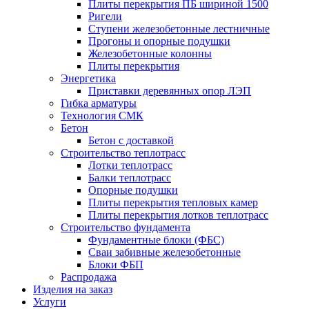
Плиты перекрытия ПБ шириной 1500
Ригели
Ступени железобетонные лестничные
Прогоны и опорные подушки
Железобетонные колонны
Плиты перекрытия
Энергетика
Приставки деревянных опор ЛЭП
Гибка арматуры
Технология СМК
Бетон
Бетон с доставкой
Строительство теплотрасс
Лотки теплотрасс
Балки теплотрасс
Опорные подушки
Плиты перекрытия тепловых камер
Плиты перекрытия лотков теплотрасс
Строительство фундамента
Фундаментные блоки (ФБС)
Сваи забивные железобетонные
Блоки ФБП
Распродажа
Изделия на заказ
Услуги