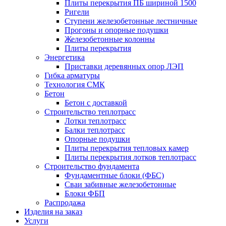
Плиты перекрытия ПБ шириной 1500
Ригели
Ступени железобетонные лестничные
Прогоны и опорные подушки
Железобетонные колонны
Плиты перекрытия
Энергетика
Приставки деревянных опор ЛЭП
Гибка арматуры
Технология СМК
Бетон
Бетон с доставкой
Строительство теплотрасс
Лотки теплотрасс
Балки теплотрасс
Опорные подушки
Плиты перекрытия тепловых камер
Плиты перекрытия лотков теплотрасс
Строительство фундамента
Фундаментные блоки (ФБС)
Сваи забивные железобетонные
Блоки ФБП
Распродажа
Изделия на заказ
Услуги