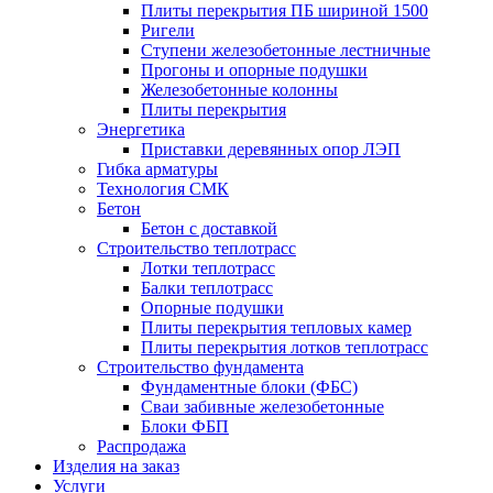
Плиты перекрытия ПБ шириной 1500
Ригели
Ступени железобетонные лестничные
Прогоны и опорные подушки
Железобетонные колонны
Плиты перекрытия
Энергетика
Приставки деревянных опор ЛЭП
Гибка арматуры
Технология СМК
Бетон
Бетон с доставкой
Строительство теплотрасс
Лотки теплотрасс
Балки теплотрасс
Опорные подушки
Плиты перекрытия тепловых камер
Плиты перекрытия лотков теплотрасс
Строительство фундамента
Фундаментные блоки (ФБС)
Сваи забивные железобетонные
Блоки ФБП
Распродажа
Изделия на заказ
Услуги