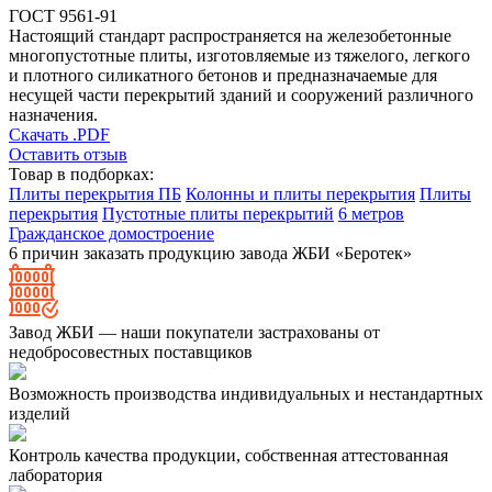
ГОСТ 9561-91
Настоящий стандарт распространяется на железобетонные
многопустотные плиты, изготовляемые из тяжелого, легкого
и плотного силикатного бетонов и предназначаемые для
несущей части перекрытий зданий и сооружений различного
назначения.
Скачать .PDF
Оставить отзыв
Товар в подборках:
Плиты перекрытия ПБ
Колонны и плиты перекрытия
Плиты
перекрытия
Пустотные плиты перекрытий
6 метров
Гражданское домостроение
6 причин заказать продукцию завода ЖБИ «Беротек»
Завод ЖБИ — наши покупатели застрахованы от
недобросовестных поставщиков
Возможность производства индивидуальных и нестандартных
изделий
Контроль качества продукции, собственная аттестованная
лаборатория