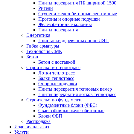
Плиты перекрытия ПБ шириной 1500
Ригели
Ступени железобетонные лестничные
Прогоны и опорные подушки
Железобетонные колонны
Плиты перекрытия
Энергетика
Приставки деревянных опор ЛЭП
Гибка арматуры
Технология СМК
Бетон
Бетон с доставкой
Строительство теплотрасс
Лотки теплотрасс
Балки теплотрасс
Опорные подушки
Плиты перекрытия тепловых камер
Плиты перекрытия лотков теплотрасс
Строительство фундамента
Фундаментные блоки (ФБС)
Сваи забивные железобетонные
Блоки ФБП
Распродажа
Изделия на заказ
Услуги