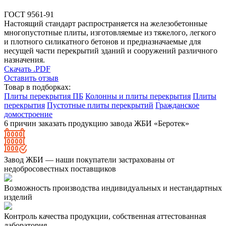
ГОСТ 9561-91
Настоящий стандарт распространяется на железобетонные
многопустотные плиты, изготовляемые из тяжелого, легкого
и плотного силикатного бетонов и предназначаемые для
несущей части перекрытий зданий и сооружений различного
назначения.
Скачать .PDF
Оставить отзыв
Товар в подборках:
Плиты перекрытия ПБ
Колонны и плиты перекрытия
Плиты
перекрытия
Пустотные плиты перекрытий
Гражданское
домостроение
6 причин заказать продукцию завода ЖБИ «Беротек»
Завод ЖБИ — наши покупатели застрахованы от
недобросовестных поставщиков
Возможность производства индивидуальных и нестандартных
изделий
Контроль качества продукции, собственная аттестованная
лаборатория