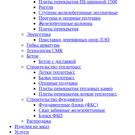
Плиты перекрытия ПБ шириной 1500
Ригели
Ступени железобетонные лестничные
Прогоны и опорные подушки
Железобетонные колонны
Плиты перекрытия
Энергетика
Приставки деревянных опор ЛЭП
Гибка арматуры
Технология СМК
Бетон
Бетон с доставкой
Строительство теплотрасс
Лотки теплотрасс
Балки теплотрасс
Опорные подушки
Плиты перекрытия тепловых камер
Плиты перекрытия лотков теплотрасс
Строительство фундамента
Фундаментные блоки (ФБС)
Сваи забивные железобетонные
Блоки ФБП
Распродажа
Изделия на заказ
Услуги