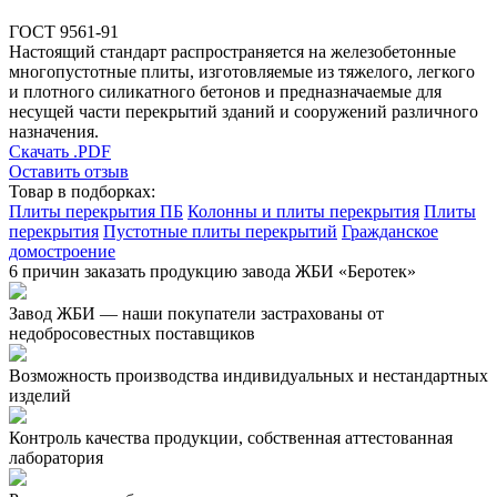
ГОСТ 9561-91
Настоящий стандарт распространяется на железобетонные
многопустотные плиты, изготовляемые из тяжелого, легкого
и плотного силикатного бетонов и предназначаемые для
несущей части перекрытий зданий и сооружений различного
назначения.
Скачать .PDF
Оставить отзыв
Товар в подборках:
Плиты перекрытия ПБ
Колонны и плиты перекрытия
Плиты
перекрытия
Пустотные плиты перекрытий
Гражданское
домостроение
6 причин заказать продукцию завода ЖБИ «Беротек»
Завод ЖБИ — наши покупатели застрахованы от
недобросовестных поставщиков
Возможность производства индивидуальных и нестандартных
изделий
Контроль качества продукции, собственная аттестованная
лаборатория