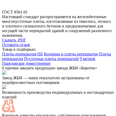
ГОСТ 9561-91
Настоящий стандарт распространяется на железобетонные
многопустотные плиты, изготовляемые из тяжелого, легкого
и плотного силикатного бетонов и предназначаемые для
несущей части перекрытий зданий и сооружений различного
назначения.
Скачать .PDF
Оставить отзыв
Товар в подборках:
Плиты перекрытия ПБ
Колонны и плиты перекрытия
Плиты
перекрытия
Пустотные плиты перекрытий
9 метров
Гражданское домостроение
6 причин заказать продукцию завода ЖБИ «Беротек»
Завод ЖБИ — наши покупатели застрахованы от
недобросовестных поставщиков
Возможность производства индивидуальных и нестандартных
изделий
Контроль качества продукции, собственная аттестованная