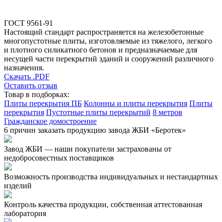
ГОСТ 9561-91
Настоящий стандарт распространяется на железобетонные
многопустотные плиты, изготовляемые из тяжелого, легкого
и плотного силикатного бетонов и предназначаемые для
несущей части перекрытий зданий и сооружений различного
назначения.
Скачать .PDF
Оставить отзыв
Товар в подборках:
Плиты перекрытия ПБ
Колонны и плиты перекрытия
Плиты
перекрытия
Пустотные плиты перекрытий
8 метров
Гражданское домостроение
6 причин заказать продукцию завода ЖБИ «Беротек»
Завод ЖБИ — наши покупатели застрахованы от
недобросовестных поставщиков
Возможность производства индивидуальных и нестандартных
изделий
Контроль качества продукции, собственная аттестованная
лаборатория