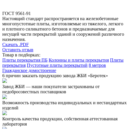
ГОСТ 9561-91
Настоящий стандарт распространяется на железобетонные
многопустотные плиты, изготовляемые из тяжелого, легкого
и плотного силикатного бетонов и предназначаемые для
несущей части перекрытий зданий и сооружений различного
назначения.
Скачать .PDF
Оставить отзыв
Товар в подборках:
Плиты перекрытия ПБ
Колонны и плиты перекрытия
Плиты
перекрытия
Пустотные плиты перекрытий
8 метров
Гражданское домостроение
6 причин заказать продукцию завода ЖБИ «Беротек»
Завод ЖБИ — наши покупатели застрахованы от
недобросовестных поставщиков
Возможность производства индивидуальных и нестандартных
изделий
Контроль качества продукции, собственная аттестованная
лаборатория