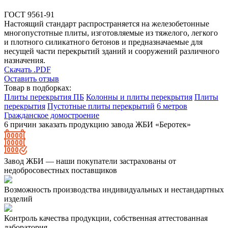
ГОСТ 9561-91
Настоящий стандарт распространяется на железобетонные
многопустотные плиты, изготовляемые из тяжелого, легкого
и плотного силикатного бетонов и предназначаемые для
несущей части перекрытий зданий и сооружений различного
назначения.
Скачать .PDF
Оставить отзыв
Товар в подборках:
Плиты перекрытия ПБ
Колонны и плиты перекрытия
Плиты
перекрытия
Пустотные плиты перекрытий
6 метров
Гражданское домостроение
6 причин заказать продукцию завода ЖБИ «Беротек»
Завод ЖБИ — наши покупатели застрахованы от
недобросовестных поставщиков
Возможность производства индивидуальных и нестандартных
изделий
Контроль качества продукции, собственная аттестованная
лаборатория