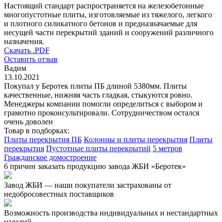
Настоящий стандарт распространяется на железобетонные
многопустотные плиты, изготовляемые из тяжелого, легкого
и плотного силикатного бетонов и предназначаемые для
несущей части перекрытий зданий и сооружений различного
назначения.
Скачать .PDF
Оставить отзыв
Вадим
13.10.2021
Покупал у Беротек плиты ПБ длиной 5380мм. Плиты
качественные, нижняя часть гладкая, стыкуются ровно.
Менеджеры компании помогли определиться с выбором и
грамотно проконсультировали. Сотрудничеством остался
очень доволен
Товар в подборках:
Плиты перекрытия ПБ
Колонны и плиты перекрытия
Плиты
перекрытия
Пустотные плиты перекрытий
5 метров
Гражданское домостроение
6 причин заказать продукцию завода ЖБИ «Беротек»
Завод ЖБИ — наши покупатели застрахованы от
недобросовестных поставщиков
Возможность производства индивидуальных и нестандартных
изделий