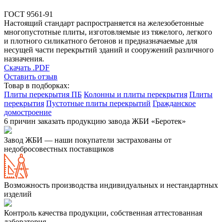
ГОСТ 9561-91
Настоящий стандарт распространяется на железобетонные
многопустотные плиты, изготовляемые из тяжелого, легкого
и плотного силикатного бетонов и предназначаемые для
несущей части перекрытий зданий и сооружений различного
назначения.
Скачать .PDF
Оставить отзыв
Товар в подборках:
Плиты перекрытия ПБ
Колонны и плиты перекрытия
Плиты
перекрытия
Пустотные плиты перекрытий
Гражданское
домостроение
6 причин заказать продукцию завода ЖБИ «Беротек»
Завод ЖБИ — наши покупатели застрахованы от
недобросовестных поставщиков
Возможность производства индивидуальных и нестандартных
изделий
Контроль качества продукции, собственная аттестованная
лаборатория