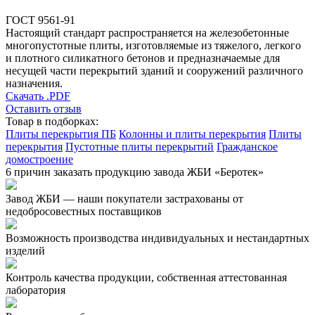
ГОСТ 9561-91
Настоящий стандарт распространяется на железобетонные
многопустотные плиты, изготовляемые из тяжелого, легкого
и плотного силикатного бетонов и предназначаемые для
несущей части перекрытий зданий и сооружений различного
назначения.
Скачать .PDF
Оставить отзыв
Товар в подборках:
Плиты перекрытия ПБ
Колонны и плиты перекрытия
Плиты
перекрытия
Пустотные плиты перекрытий
Гражданское
домостроение
6 причин заказать продукцию завода ЖБИ «Беротек»
Завод ЖБИ — наши покупатели застрахованы от
недобросовестных поставщиков
Возможность производства индивидуальных и нестандартных
изделий
Контроль качества продукции, собственная аттестованная
лаборатория