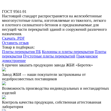
ГОСТ 9561-91
Настоящий стандарт распространяется на железобетонные
многопустотные плиты, изготовляемые из тяжелого, легкого
и плотного силикатного бетонов и предназначаемые для
несущей части перекрытий зданий и сооружений различного
назначения.
Скачать .PDF
Оставить отзыв
Товар в подборках:
Плиты перекрытия ПБ
Колонны и плиты перекрытия
Плиты
перекрытия
Пустотные плиты перекрытий
Гражданское
домостроение
6 причин заказать продукцию завода ЖБИ «Беротек»
Завод ЖБИ — наши покупатели застрахованы от
недобросовестных поставщиков
Возможность производства индивидуальных и нестандартных
изделий
Контроль качества продукции, собственная аттестованная
лаборатория