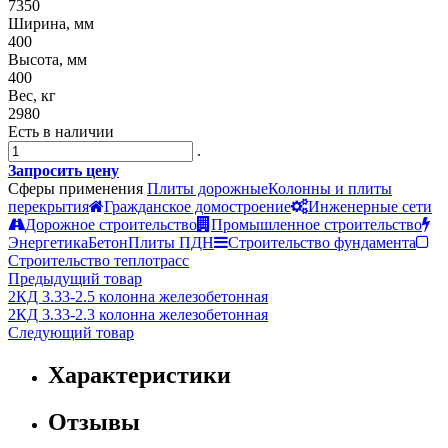
7350
Ширина, мм
400
Высота, мм
400
Вес, кг
2980
Есть в наличии
.
Запросить цену
Сферы применения
Плиты дорожные
Колонны и плиты
перекрытия
Гражданское домостроение
Инженерные сети
Дорожное строительство
Промышленное строительство
Энергетика
Бетон
Плиты ПДН
Строительство фундамента
Строительство теплотрасс
Предыдущий товар
2КД 3.33-2.5 колонна железобетонная
2КД 3.33-2.3 колонна железобетонная
Следующий товар
Характеристики
Отзывы