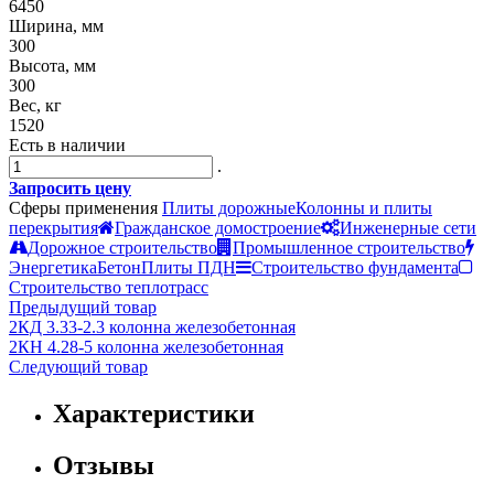
6450
Ширина, мм
300
Высота, мм
300
Вес, кг
1520
Есть в наличии
.
Запросить цену
Сферы применения
Плиты дорожные
Колонны и плиты
перекрытия
Гражданское домостроение
Инженерные сети
Дорожное строительство
Промышленное строительство
Энергетика
Бетон
Плиты ПДН
Строительство фундамента
Строительство теплотрасс
Предыдущий товар
2КД 3.33-2.3 колонна железобетонная
2КН 4.28-5 колонна железобетонная
Следующий товар
Характеристики
Отзывы