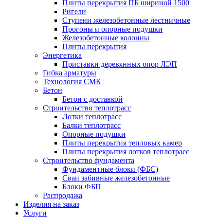
Плиты перекрытия ПБ шириной 1500
Ригели
Ступени железобетонные лестничные
Прогоны и опорные подушки
Железобетонные колонны
Плиты перекрытия
Энергетика
Приставки деревянных опор ЛЭП
Гибка арматуры
Технология СМК
Бетон
Бетон с доставкой
Строительство теплотрасс
Лотки теплотрасс
Балки теплотрасс
Опорные подушки
Плиты перекрытия тепловых камер
Плиты перекрытия лотков теплотрасс
Строительство фундамента
Фундаментные блоки (ФБС)
Сваи забивные железобетонные
Блоки ФБП
Распродажа
Изделия на заказ
Услуги